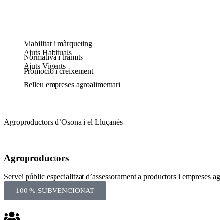
Viabilitat i màrqueting
Ajuts Habituals
Normativa i tràmits
Ajuts Vigents
Promoció i creixement
Relleu empreses agroalimentari
Agroproductors d’
Osona i el Lluçanès
Agroproductors
Servei públic especialitzat d’assessorament a productors i empreses a
100 % SUBVENCIONAT