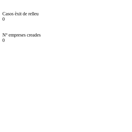
Casos èxit de relleu
0
Nº empreses creades
0