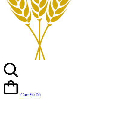
Cart
$
0.00