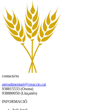
contacta'ns
agroalimentari@creaccio.cat
938815533 (Osona)
938880050 (Lluçanès)
INFORMACIÓ
Avís legal