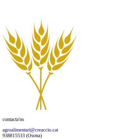
contacta'ns
agroalimentari@creaccio.cat
938815533 (Osona)