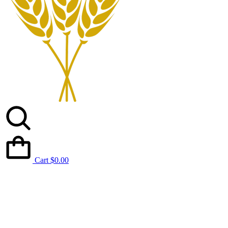
Cart
$
0.00