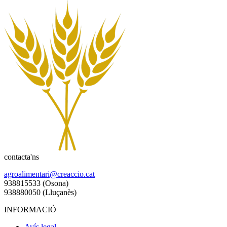
contacta'ns
agroalimentari@creaccio.cat
938815533 (Osona)
938880050 (Lluçanès)
INFORMACIÓ
Avís legal